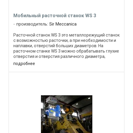
Мобильный расточной станок WS 3
производитель:
Sir Meccanica
Расточной станок WS 3 это металлорежущий станок
с возможностью расточки, а при необходимости и
наплавки, отверстий больших диаметров. На
расточном станке WS 3 можно обрабатывать глухие
отверстия и отверстия различного диаметра,
расположенные на ...
подробнее