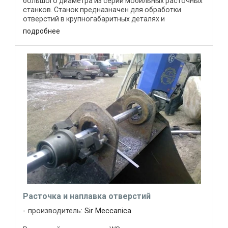
большого диаметра из серии мобильных расточных
станков. Станок предназначен для обработки
отверстий в крупногабаритных деталях и
механизмах без демонтажа и разборки. ...
подробнее
Расточка и наплавка отверстий
производитель:
Sir Meccanica