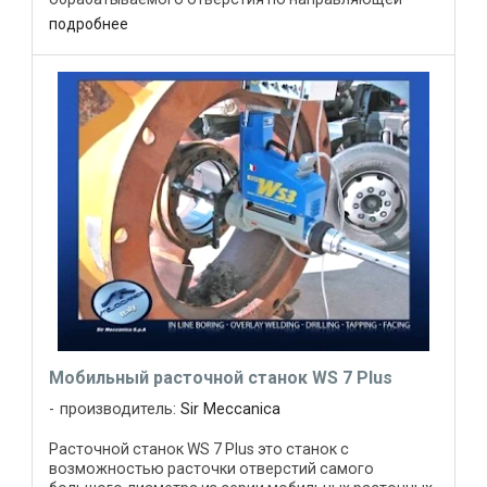
штанге. Обработка на этом расточном ...
подробнее
Мобильный расточной станок WS 7 Plus
производитель:
Sir Meccanica
Расточной станок WS 7 Plus это станок с
возможностью расточки отверстий самого