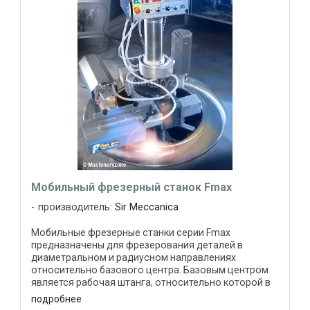
Мобильный фрезерный станок Fmax
производитель:
Sir Meccanica
Мобильные фрезерные станки серии Fmax
предназначены для фрезерования деталей в
диаметральном и радиусном направлениях
относительно базового центра. Базовым центром
является рабочая штанга, относительно которой в
диаметральном и радиусном направлении ...
подробнее