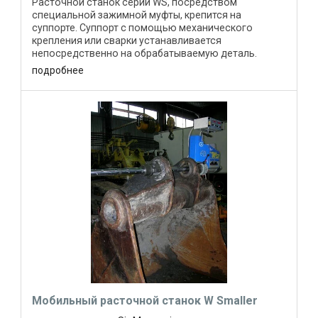
Расточной станок серии WS, посредством
специальной зажимной муфты, крепится на
суппорте. Суппорт с помощью механического
крепления или сварки устанавливается
непосредственно на обрабатываемую деталь.
Рабочий вал (бор-штанга) расточного станка ...
подробнее
Мобильный расточной станок W Smaller