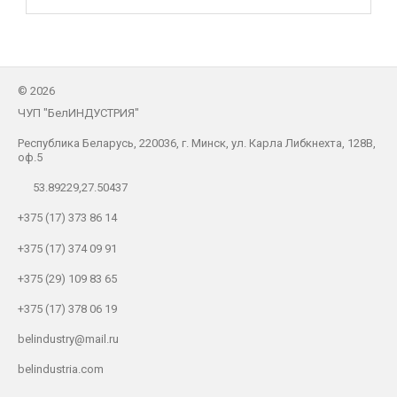
©
2026
ЧУП "БелИНДУСТРИЯ"
Республика Беларусь, 220036, г. Минск, ул. Карла Либкнехта, 128В,
оф.5
53.89229,27.50437
+375 (17) 373 86 14
+375 (17) 374 09 91
+375 (29) 109 83 65
+375 (17) 378 06 19
belindustry@mail.ru
belindustria.com